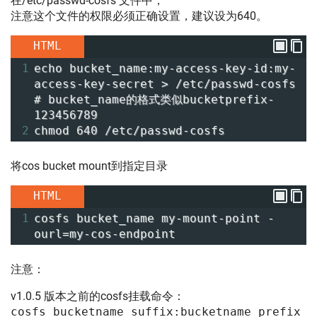
在/etc/passwd-cosfs 文件中，
注意这个文件的权限必须正确设置，建议设为640。
HTML
1
echo bucket_name:my-access-key-id:my-
access-key-secret > /etc/passwd-cosfs 
# bucket_name的格式类似bucketprefix-
123456789
2
chmod 640 /etc/passwd-cosfs
将cos bucket mount到指定目录
HTML
1
cosfs bucket_name my-mount-point -
ourl=my-cos-endpoint
注意：
v1.0.5 版本之前的cosfs挂载命令：
cosfs bucketname_suffix:bucketname_prefix