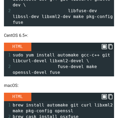
dev \
2
                     libfuse-dev 
libssl-dev libxml2-dev make pkg-config 
fuse
CentOS 6.5+:
HTML
1
sudo yum install automake gcc-c++ git 
libcurl-devel libxml2-devel \
2
                 fuse-devel make 
openssl-devel fuse
macOS:
HTML
1
brew install automake git curl libxml2 
make pkg-config openssl 
2
brew cask install osxfuse