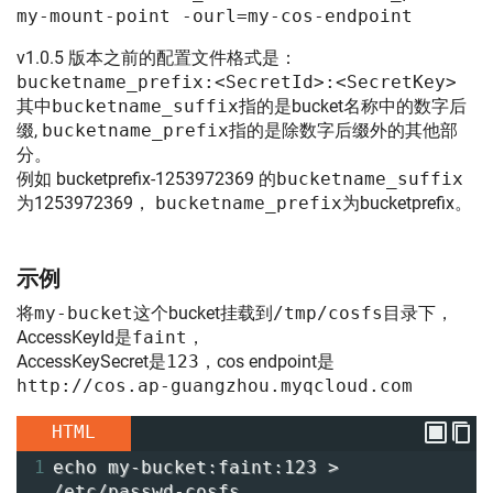
my-mount-point -ourl=my-cos-endpoint
v1.0.5 版本之前的配置文件格式是：
bucketname_prefix:<SecretId>:<SecretKey>
其中
bucketname_suffix
指的是bucket名称中的数字后
缀,
bucketname_prefix
指的是除数字后缀外的其他部
分。
例如 bucketprefix-1253972369 的
bucketname_suffix
为1253972369，
bucketname_prefix
为bucketprefix。
示例
将
my-bucket
这个bucket挂载到
/tmp/cosfs
目录下，
AccessKeyId是
faint
，
AccessKeySecret是
123
，cos endpoint是
http://cos.ap-guangzhou.myqcloud.com
HTML
1
echo my-bucket:faint:123 > 
/etc/passwd-cosfs