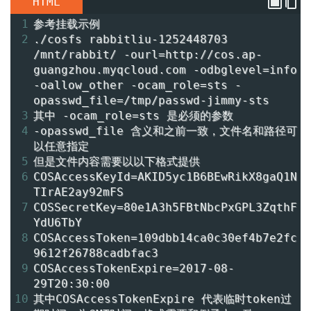
HTML
1
参考挂载示例
2
./cosfs rabbitliu-1252448703 
/mnt/rabbit/ -ourl=http://cos.ap-
guangzhou.myqcloud.com -odbglevel=info 
-oallow_other -ocam_role=sts -
opasswd_file=/tmp/passwd-jimmy-sts
3
其中 -ocam_role=sts 是必须的参数
4
-opasswd_file 含义和之前一致，文件名和路径可
以任意指定
5
但是文件内容需要以以下格式提供
6
COSAccessKeyId=AKID5yc1B6BEwRikX8gaQ1N
TIrAE2ay92mFS
7
COSSecretKey=80e1A3h5FBtNbcPxGPL3ZqthF
YdU6TbY
8
COSAccessToken=109dbb14ca0c30ef4b7e2fc
9612f26788cadbfac3
9
COSAccessTokenExpire=2017-08-
29T20:30:00
10
其中COSAccessTokenExpire 代表临时token过