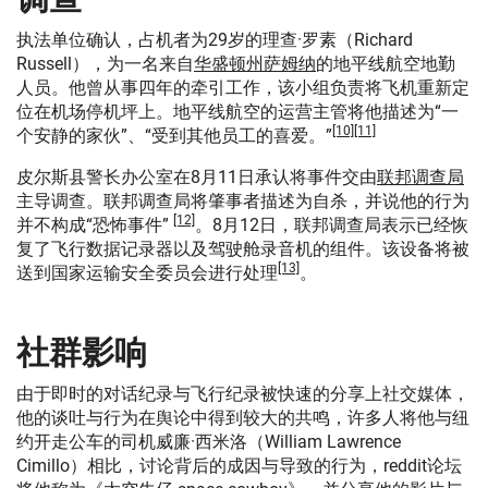
执法单位确认，占机者为29岁的理查·罗素（Richard
Russell），为一名来自
华盛顿州
萨姆纳
的地平线航空地勤
人员。他曾从事四年的牵引工作，该小组负责将飞机重新定
位在机场停机坪上。地平线航空的运营主管将他描述为“一
[10]
[11]
个安静的家伙”、“受到其他员工的喜爱。”
皮尔斯县警长办公室在8月11日承认将事件交由
联邦调查局
主导调查。联邦调查局将肇事者描述为自杀，并说他的行为
[12]
并不构成“恐怖事件”
。8月12日，联邦调查局表示已经恢
复了飞行数据记录器以及驾驶舱录音机的组件。该设备将被
[13]
送到国家运输安全委员会进行处理
。
社群影响
由于即时的对话纪录与飞行纪录被快速的分享上社交媒体，
他的谈吐与行为在舆论中得到较大的共鸣，许多人将他与纽
约开走公车的司机威廉·西米洛（William Lawrence
Cimillo）相比，讨论背后的成因与导致的行为，reddit论坛