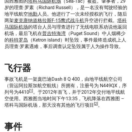
国西雅图的
塔科马国际机场
（Sea-Tac）被盗。肇事者，29
岁的理查·罗素（Richard Russell），是一名没有驾驶经验的
地平线航空
地勤
人员。他进行了一次未经授权的飞行，随后
两架
麦克唐纳道格拉斯
F-15鹰式战斗机
升空进行拦截。
塔科
马国际机场
的塔台人员与理查进行了无线电联系劝说他返回
机场，最后飞机在
普吉特海湾
（Puget Sound）中人烟稀少
的
科特罗岛
（Ketron island）时坠毁，事件最终造成机上人
员理查·罗素遇难，事后调查认定坠毁属于人为操作导致。
飞行器
事故飞机是一架庞巴迪Dash 8 Q 400，由地平线航空公司
（营运阿拉斯加航空航线）所拥有，注册号为 N449QX，序
[1]
列号为4410
。于2012年首飞，并于2012年交付地平线航
空使用。西雅图当地时间下午13:35，飞机降落在西雅图 –
[2]
塔科马国际机场，那天没有其他的飞行项目
。
事件