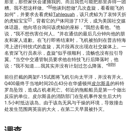
那里，那些家伙会逮捕我的。而且我也可能把那里弄得一团
[6]
糟。我不想这样做。”
他谈到想做“几次盘旋，看看能飞的
如何”，并要求去看虎鲸
Tahlequah
，该只虎鲸为了哀悼夭折
[7]
的虎鲸宝宝
，背着它的尸体同游了17天，成为美国社交媒
体话题。他向塔台询问该虎鲸的座标，“我想去看他。”他
说，“我不想伤害任何人。”并在通信的最后几分钟向他的朋
友和家人道歉。在飞行即将结束时，飞机被拍到在普吉特海
湾上进行特技式的盘旋，其片段再次出现在社交媒体上。一
名资深飞行员表示，盘旋“似乎很顺利，流畅也没有拉引导
翼。”当空中交通管制员要求他在特技飞行后降落时，他
[8]
[9]
说：“我不知道……我其实并没有计划过怎么降落。”
前往拦截的两架F-15试图将飞机引向太平洋，并没有开火。
Q400最终于当地时间20点43分在华盛顿州
皮尔斯县
的科特
罗岛坠毁，造成占机者死亡。邻近的拖船船员是第一个做出
反应的单位。皮尔斯县的消防部门在坠机事件发生后大约
1.5小时抵达该岛。由于该岛无风与干燥的环境，导致撞击
处发生范围两英亩的大火，在第二天早晨被扑灭。
调查