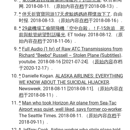
网. 2018-08-11. （原始内容
存档
于2018-08-13）.
^
伴夭折寶寶同游17天虎鯨媽媽終釋懷放下了
. 自由
时报. 2018-08-13. （原始内容
存档
于2018-08-16）.
^
29歲機場工偷開飛機「空中自殺」！F-15急追 死
前與航管絕望對話曝光
. ET today. 2018-08-12. （原
始内容
存档
于2018-11-06）.
^
Full Audio (1 hr) of Raw ATC Transmissions from
Richard “Beebo” Russell – Stolen Plane (Subtitles)
.
youtube. 2018-08-16 [2021-07-24]. （
原始内容
存档
于2020-12-17）.
^
Danielle Kogan.
ALASKA AIRLINES: EVERYTHING
WE KNOW ABOUT THE SUICIDAL HIJACKER
.
Newsweek. 2018-08-11 [2018-08-11]. （原始内容
存
档
于2018-08-11）.
^
Man who took Horizon Air plane from Sea-Tac
Airport was quiet, well liked, says former co-worker
.
The Seattle Times. 2018-08-11. （原始内容
存档
于
2018-09-11）.
^
Jeffrey Cook.
Airline worker who stole plane told