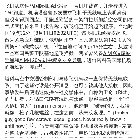
飞机从塔科马国际机场北端的一号
机坪
被盗，并滑行进入
16C跑道。机场塔台曾多次要求飞机于无线电上表明身份，
但没有得到回应。于跑道附近的一架阿拉斯加航空公司的喷
气式客机传来目击报告称，该飞机已开始起飞程序。当地时
间19点32分（8月11日02:32 UTC）该飞机未经授权起飞。
做为紧急应对部队，俄勒冈州
空军国民警卫队
第142联队的
[3]
两架
F-15鹰式战斗机
，
在当地时间20点15分左右，从波特
兰空军国民警卫队基地起飞拦截，两者皆装备
AIM-9响尾蛇
导弹
和
AIM-120先进中程空对空导弹
，进出塔科马国际机场
[4]
的航班暂时停止
。
塔科马空中交通管制部门与该飞机驾驶一直保持无线电联
系。由于这些对话是公开消息，也可以被其他人接收，因此
事故发生后便迅速散播在社交媒体中。自称为里奇（Rich）
的占机者，对话口气略有混乱与焦躁，形容自己是一个“陷
入危机的人”（man in crisis）。他说他：“破碎的人，我猜
就像，松了几根螺丝，在这之前，从来没发现。”（broken
guy, got a few screws loose I guess. Never really knew it
[5]
until now.）
。当管制部门建议将飞机降落在
路易斯–麦克
乔德联合基地
时，占机者拒绝了，声称“如果我试着降落在