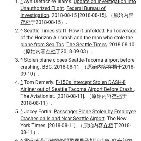
^
Ayn Dietrich-Williams.
Update on Investigation into
Unauthorized Flight
.
Federal Bureau of
Investigation
. 2018-08-15 [2018-08-15]. （原始内容
存档
于2018-08-15）.
^
Seattle Times staff.
How it unfolded: Full coverage
of the Horizon Air crash and the man who stole the
plane from Sea-Tac
.
The Seattle Times
. 2018-08-10.
（原始内容
存档
于2018-09-03）.
^
Stolen plane closes Seattle-Tacoma airport before
crashing
. BBC. 2018-08-11. （原始内容
存档
于2018-
09-10）.
^
Tom Demerly.
F-15Cs Intercept Stolen DASH-8
Airliner out of Seattle Tacoma Airport Before Crash.
.
The Aviationist. [2018-08-11]. （原始内容
存档
于
2018-08-11）.
^
Jacey Fortin.
Passenger Plane Stolen by Employee
Crashes on Island Near Seattle Airport
. The New
York Times. [2018-08-11]. （原始内容
存档
于2018-
08-11）.
^
電玩練過西雅圖偷開飛機男子對話荒唐
. 联合新闻