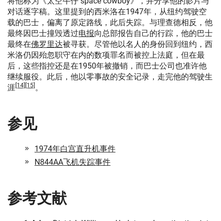
将他称为《太空牛仔 space cowboy》，并分享他的影片与
对话逐字稿。这里提到的西米洛在1947年，从纽约驾驶空
载的巴士，偏离了原定路线，此后失踪。与理查德相反，他
最终因巴士撞毁透过
电报
向总部报告自己的行踪，他的巴士
最终在
佛罗里达
被寻获。尽管他以名人的身份回到纽约，西
米洛仍因殆忽职守在内的数项罪名而被控上法庭，但在最
后，这些指控还是在1950年被撤销，而巴士公司也准许他
继续服役。此后，他以零事故的安全记录，走完他的驾驶生
[14]
[15]
涯
。
参见
1974年白宫直升机事件
N844AA飞机失踪事件
参考文献