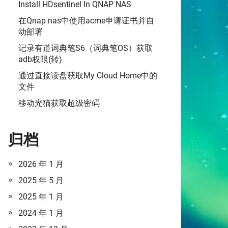
Install HDsentinel In QNAP NAS
在Qnap nas中使用acme申请证书并自
动部署
记录有道词典笔S6（词典笔OS）获取
adb权限(转)
通过直接读盘获取My Cloud Home中的
文件
移动光猫获取超级密码
归档
2026 年 1 月
2025 年 5 月
2025 年 1 月
2024 年 1 月