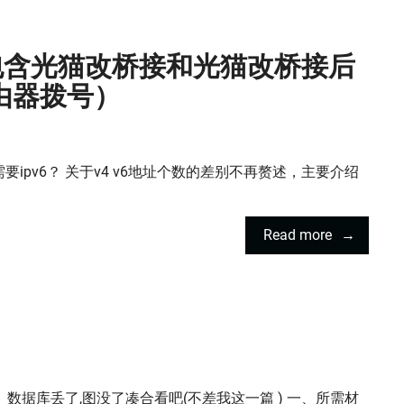
（包含光猫改桥接和光猫改桥接后
由器拨号）
要ipv6？ 关于v4 v6地址个数的差别不再赘述，主要介绍
Read more
数据库丢了,图没了凑合看吧(不差我这一篇 ) 一、所需材