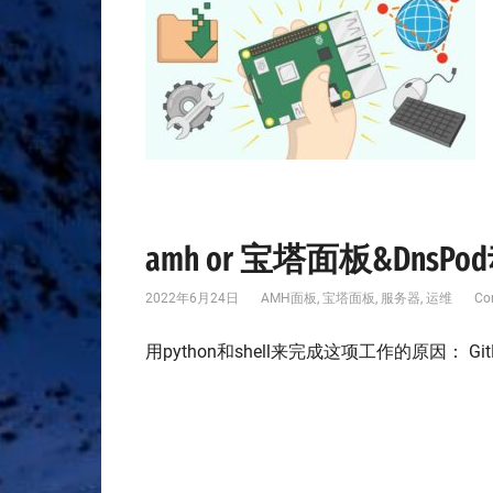
amh or 宝塔面板&DnsPo
2022年6月24日
AMH面板
,
宝塔面板
,
服务器
,
运维
Co
用python和shell来完成这项工作的原因： 