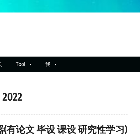
坛
Tool
我
 2022
警器(有论文 毕设 课设 研究性学习)