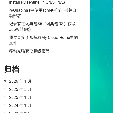
Install HDsentinel In QNAP NAS
在Qnap nas中使用acme申请证书并自
动部署
记录有道词典笔S6（词典笔OS）获取
adb权限(转)
通过直接读盘获取My Cloud Home中的
文件
移动光猫获取超级密码
归档
2026 年 1 月
2025 年 5 月
2025 年 1 月
2024 年 1 月