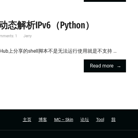
d动态解析IPv6（Python）
mments: 1
Jerry
GitHub上分享的shell脚本不是无法运行使用就是不支持 …
Read more
主页
博客
MC – Skin
论坛
Tool
我