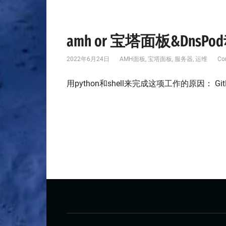
amh or 宝塔面板&DnsPo
2022年6月24日
AMH面板
,
宝塔面板
,
服务器
,
运维
Co
用python和shell来完成这项工作的原因： 