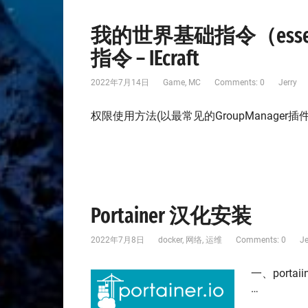
我的世界基础指令（essent
指令 – IEcraft
2022年7月14日
Game
,
MC
Comments: 0
Jerry
权限使用方法(以最常见的GroupManager插件为例
Portainer 汉化安装
2022年7月8日
docker
,
网络
,
运维
Comments: 0
Je
一、port
…