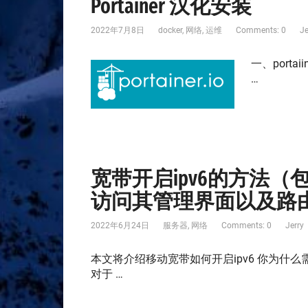
Portainer 汉化安装
2022年7月8日
docker
,
网络
,
运维
Comments: 0
Je
一、port
…
宽带开启ipv6的方法
访问其管理界面以及路
2022年6月24日
服务器
,
网络
Comments: 0
Jerry
本文将介绍移动宽带如何开启ipv6 你为什么需
对于 …