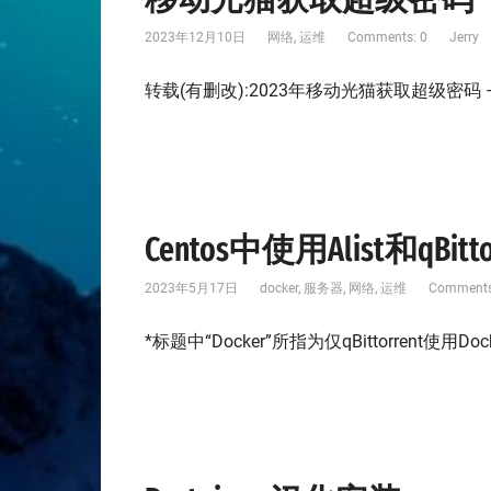
2023年12月10日
网络
,
运维
Comments: 0
Jerry
转载(有删改):2023年移动光猫获取超级密码 – 哔哩哔
Centos中使用Alist和qBi
2023年5月17日
docker
,
服务器
,
网络
,
运维
Comments
*标题中“Docker”所指为仅qBittorrent使用