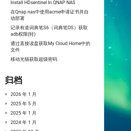
Install HDsentinel In QNAP NAS
在Qnap nas中使用acme申请证书并自
动部署
记录有道词典笔S6（词典笔OS）获取
adb权限(转)
通过直接读盘获取My Cloud Home中的
文件
移动光猫获取超级密码
归档
2026 年 1 月
2025 年 5 月
2025 年 1 月
2024 年 1 月