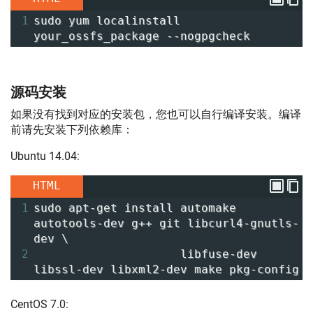
1
sudo yum localinstall 
your_ossfs_package --nogpgcheck
源码安装
如果没有找到对应的安装包，您也可以自行编译安装。编译
前请先安装下列依赖库：
Ubuntu 14.04:
HTML
1
sudo apt-get install automake 
autotools-dev g++ git libcurl4-gnutls-
dev \
2
                     libfuse-dev 
libssl-dev libxml2-dev make pkg-config
CentOS 7.0: