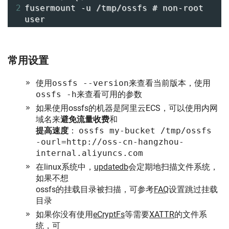
2
fusermount -u /tmp/ossfs # non-root 
user
常用设置
使用
ossfs --version
来查看当前版本，使用
ossfs -h
来查看可用的参数
如果使用ossfs的机器是阿里云ECS，可以使用内网
域名来
避免流量收费
和
提高速度
：
ossfs my-bucket /tmp/ossfs
-ourl=http://oss-cn-hangzhou-
internal.aliyuncs.com
在linux系统中，
updatedb
会定期地扫描文件系统，
如果不想
ossfs的挂载目录被扫描，可参考
FAQ
设置跳过挂载
目录
如果你没有使用
eCryptFs
等需要
XATTR
的文件系
统，可