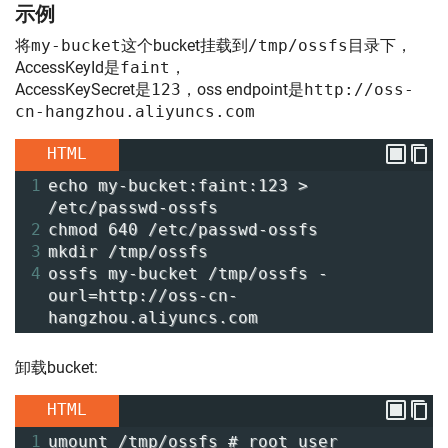
示例
将
my-bucket
这个bucket挂载到
/tmp/ossfs
目录下，
AccessKeyId是
faint
，
AccessKeySecret是
123
，oss endpoint是
http://oss-
cn-hangzhou.aliyuncs.com
HTML
1
echo my-bucket:faint:123 > 
/etc/passwd-ossfs
2
chmod 640 /etc/passwd-ossfs
3
mkdir /tmp/ossfs
4
ossfs my-bucket /tmp/ossfs -
ourl=http://oss-cn-
hangzhou.aliyuncs.com
卸载bucket:
HTML
1
umount /tmp/ossfs # root user