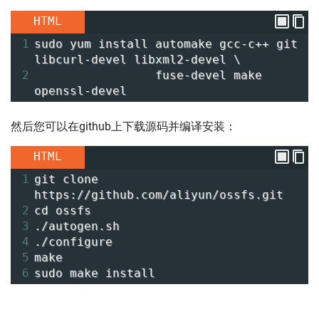
HTML
1
sudo yum install automake gcc-c++ git 
libcurl-devel libxml2-devel \
2
                 fuse-devel make 
openssl-devel
然后您可以在github上下载源码并编译安装：
HTML
1
git clone 
https://github.com/aliyun/ossfs.git
2
cd ossfs
3
./autogen.sh
4
./configure
5
make
6
sudo make install