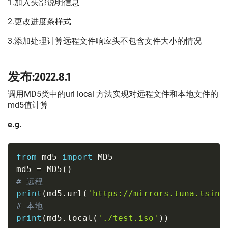
1.加入头部说明信息
2.更改进度条样式
3.添加处理计算远程文件响应头不包含文件大小的情况
发布:2022.8.1
调用MD5类中的url local 方法实现对远程文件和本地文件的
md5值计算
e.g.
Copy
from
 md5 
import
 MD5

md5 
=
 MD5
(
)
# 远程
print
(
md5
.
url
(
'https://mirrors.tuna.tsing
# 本地
print
(
md5
.
local
(
'./test.iso'
)
)