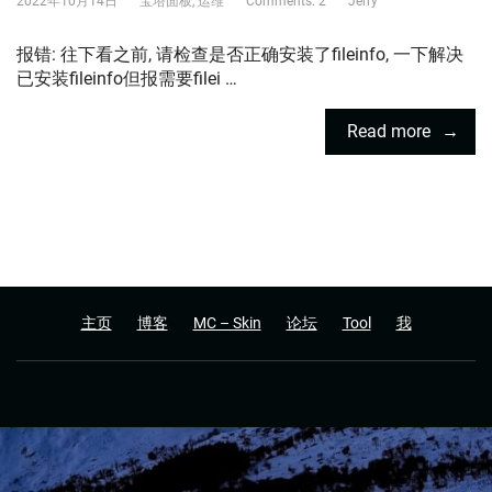
2022年10月14日
宝塔面板
,
运维
Comments: 2
Jerry
报错: 往下看之前, 请检查是否正确安装了fileinfo, 一下解决
已安装fileinfo但报需要filei …
Read more
主页
博客
MC – Skin
论坛
Tool
我