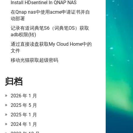
Install HDsentinel In QNAP NAS
在Qnap nas中使用acme申请证书并自
动部署
记录有道词典笔S6（词典笔OS）获取
adb权限(转)
通过直接读盘获取My Cloud Home中的
文件
移动光猫获取超级密码
归档
2026 年 1 月
2025 年 5 月
2025 年 1 月
2024 年 1 月