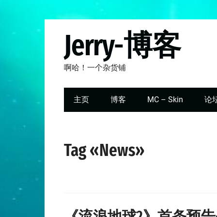
Jerry-博客
啊哈！一个杂货铺
主页
博客
MC – Skin
论
Tag «News»
《流浪地球2》首条预告