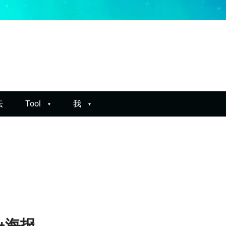
坛
Tool
我
+海报