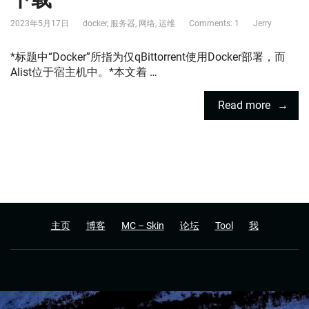
2023年5月17日
docker
,
服务器
,
网络
,
运维
Comments: 1
Jerry
*标题中“Docker”所指为仅qBittorrent使用Docker部署，而
Alist位于宿主机中。*本文着 …
Read more
主页
博客
MC – Skin
论坛
Tool
我