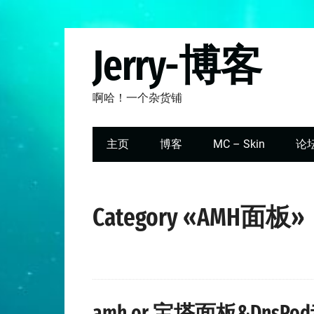
Jerry-博客
啊哈！一个杂货铺
主页
博客
MC – Skin
论
Category «AMH面板»
amh or 宝塔面板&DnsPo