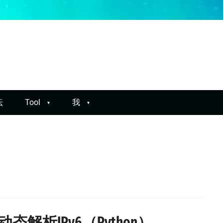
坛
Tool
我
d动态解析IPv6（Python）