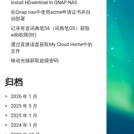
Install HDsentinel In QNAP NAS
在Qnap nas中使用acme申请证书并自
动部署
记录有道词典笔S6（词典笔OS）获取
adb权限(转)
通过直接读盘获取My Cloud Home中的
文件
移动光猫获取超级密码
归档
2026 年 1 月
2025 年 5 月
2025 年 1 月
2024 年 1 月